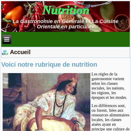
Nutrition
La Gastronomie en Générale et La Cuisine
Orientale en particulier
Accueil
Voici notre rubrique de nutrition
Les règles de la
gastronomie varient
selon les classes
sociales, les nations,
les régions, les
époques et les modes.
Les différences sont,
ou furent, liées aux
ressources alimentaires
locales, les classes
aisées ayant en
principe une culture de